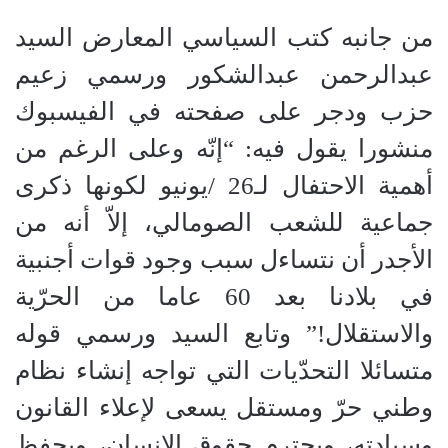
من جانبه كتب السياسي المعارض السيد
عبدالرحمن عبدالشكور ورسمي زعيم
حزب ودجر على صفحته في الفيسبوك
منشورا يقول فيه: “إنّه وعلى الرغم من
أهمية الاحتفال لـ26 /يونيو لكونها ذكرى
جماعية للشعب الصومالي، إلاّ أنه من
الأجدر أن نتساءل سبب وجود قوات أجنبية
في بلادنا بعد 60 عاما من الحرّية
والاستقلال!” وتابع السيد ورسمي قوله
متسائلا التحدّيات التي تواجه إنشاء نظام
وطني حرّ ومستقل يسعى لإعلاء القانون
وسيادته، ويحترم حقوق الإنسان، ويحفظ