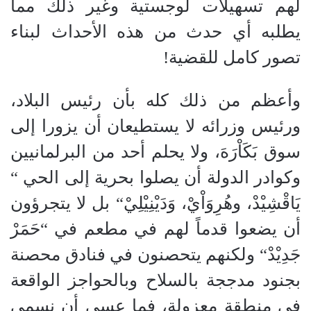
لهم تسهيلات لوجستية وغير ذلك مما
يطلبه أي حدث من هذه الأحداث لبناء
تصور كامل للقضية
!
وأعظم من ذلك كله بأن رئيس البلاد،
ورئيس وزرائه لا يستطيعان أن يزورا إلى
سوق بَكَاْرَهَ، ولا يحلم أحد من البرلمانيين
وكوادر الدولة أن يصلوا بحرية إلى الحي
“
يَاقْشِيْدْ، وهُرِوَاْيْ، وَدَيْنِيْلِيْ
“
بل لا يتجرؤون
أن يضعوا قدماً لهم في مطعم في
“
حَمَرْ
جَدِيْدْ
“
ولكنهم يتحصنون في فنادق محصنة
بجنود مدججة بالسلاح وبالحواجز الواقعة
في منطقة معزولة، فما عسى أن نسمي