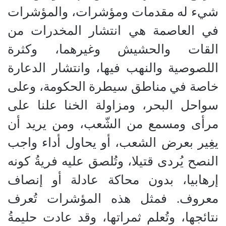
شيء له مقدمات ومؤشرات، والمؤشرات
في العاصمة هي انتشار المخدرات من
القات والحشيش وغيرهما، وكثرة
اللصوصية والنهب فيها، وانتشار الدعارة
خاصة في مناطق سيطرة الحكومة، وعلى
سواحل البحر، ومزاولة الخنا علنا على
مرأى ومسمع من الشّعب، ومن يريد أن
يغِير بعرض الشعب، أو يحاول أداء واجب
النصح يُردى قتيلا، وتُلصق عليه فريةُ كونه
إرهابيا، بدون محاكة عادلة أو إنصاف
معروف. فمثل هذه المؤشرات تُعرف
نتائجها، وتُعلم ثمراتها، وقد عادت حليمةُ