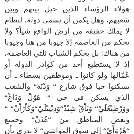
هؤلاء الرؤساء الذين حيل بينهم وبين
شعبهم، وهل يكمن أن نسمي دولة، لنظام
لا يملك حقيقة من أرض الواقع شياً؟ ولا
يحكم من العاصمة إلا جيوبا من هنا وجيوبا
من هناك
!
بل يحكم الشباب ثلثي العاصمة،
إذ لا يستطيع أحد من كوادر الدولة أو
عُمَّالها ولو كانوا ـ وموظفين بسطاء ـ أن
يسكنوا حيا فوق شارع
“
وَدْنَهَ
“
والشعب
الذي يسكن في حي
“
هَوْلْ وَدَاغْ
“
ووَرْطِيْغْلَيْ
“
وَيَاْقْ شِيْدْ
“
وَدِيْنِيْلَيْ
“
وَكَاْرَاْنْ
“
“
وبعض المناطق من
“
هُدَنْ
“
وجميع
“
هُرُوَاْيْ
“
إلى سوق المواشي
“
لا يدري بأن