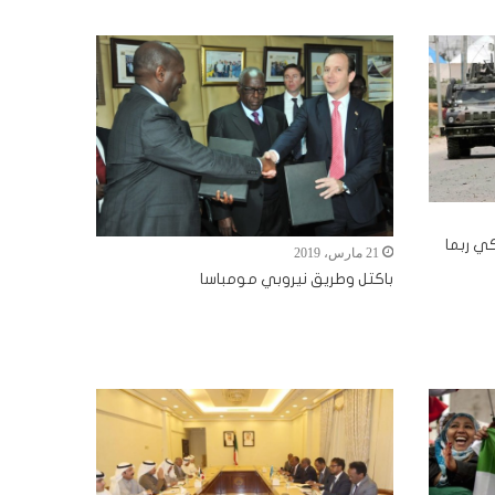
كي ربما
21 مارس، 2019
باكتل وطريق نيروبي مومباسا