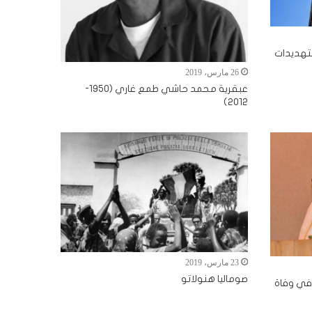
التهديدات
26 مارس، 2019
عبقرية محمد حاشي طمع غاري (1950-
2012)
23 مارس، 2019
صوماليا هنولاتو
 في وفاة