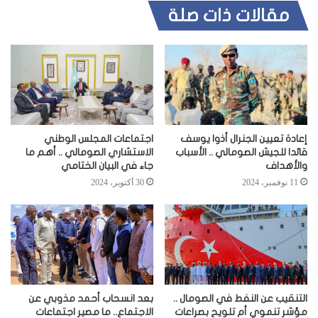
مقالات ذات صلة
إعادة تعيين الجنرال أذوا يوسف
اجتماعات المجلس الوطني
قائدا للجيش الصومالي .. الأسباب
الاستشاري الصومالي .. أهم ما
والأهداف
جاء في البيان الختامي
11 نوفمبر، 2024
30 أكتوبر، 2024
التنقيب عن النفط في الصومال ..
بعد انسحاب أحمد مذوبي عن
مؤشر تنموي أم تلويح بصراعات
الاجتماع.. ما مصير اجتماعات