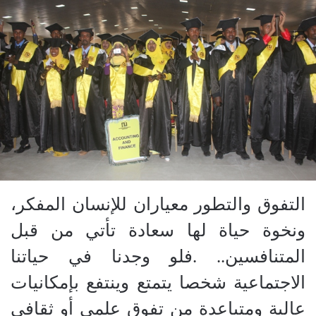
التفوق والتطور معياران للإنسان المفكر،
ونخوة حياة لها سعادة تأتي من قبل
المتنافسين.. .فلو وجدنا في حياتنا
الاجتماعية شخصا يتمتع وينتفع بإمكانيات
عالية ومتباعدة من تفوق علمي أو ثقافي