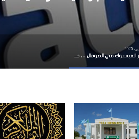
تطور الفيسبوك في الصومال … دلالة ثقافية أم وسيلة تواصل حديثة