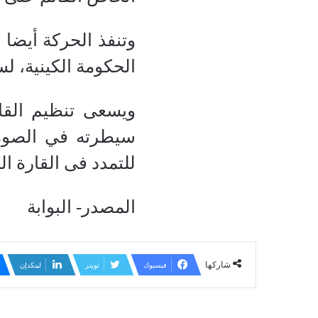
وتنفذ الحركة أيضا
الحكومة الكينية، ل
ويسعى تنظيم القاع
سيطرته في الصوما
للتمدد فى القارة ال
المصدر- البوابة
شاركها
فيسبوك
تويتر
لينكدإن