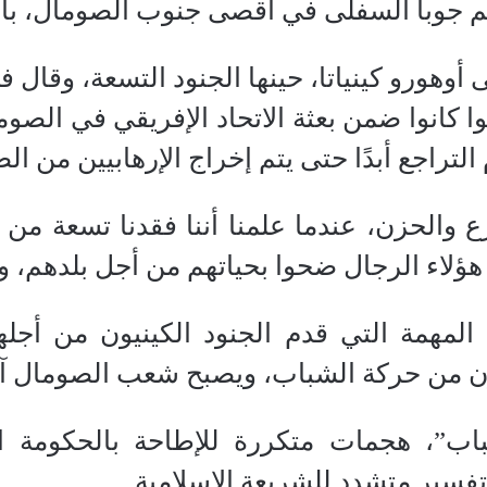
يم جوبا السفلى في أقصى جنوب الصومال، بال
أوهورو كينياتا، حينها الجنود التسعة، وقال ف
لوا كانوا ضمن بعثة الاتحاد الإفريقي في الصو
 التراجع أبدًا حتى يتم إخراج الإرهابيين من ال
ع والحزن، عندما علمنا أننا فقدنا تسعة من
ؤلاء الرجال ضحوا بحياتهم من أجل بلدهم، و
 المهمة التي قدم الجنود الكينيون من أ
ون من حركة الشباب، ويصبح شعب الصومال آمن
ب”، هجمات متكررة للإطاحة بالحكومة الم
فسير متشدد للشريعة الإسلامية.