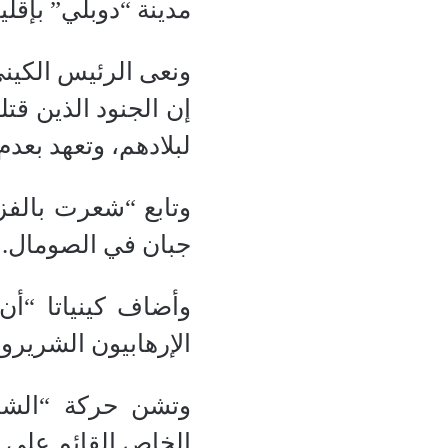
مدينة “دوبلي” بإقل
ونعى الرئيس الكينى 
إن الجنود الذين قت
لبلادهم، وتعهد بعدم
وتابع “شعرت بالفز
جبان في الصومال. ه
وأضاف كينياتا “أن
الإرهابيون الشرير
وتشن حركة “الشبا
الخاص القائم على ت