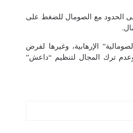
لى الحدود مع الصومال للضغط على
ال.
ومالية” الإرهابية، وغيرها لفرض
وعدم ترك المجال لتنظيم “داعش”