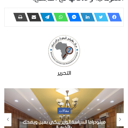
التحرير
مقالات
ميلودراما السياسة:الوزير يبكي بعين ويضحك
بالأخرى!!