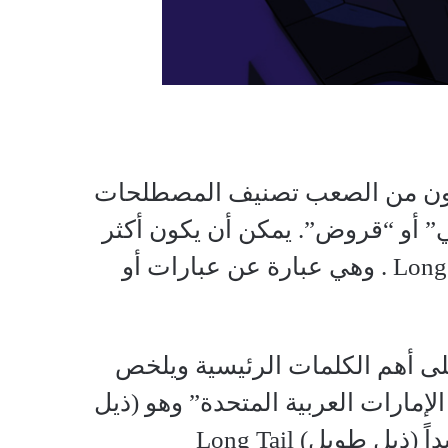
يكون من الصعب تصنيف المصطلحات
 أو “قروض”. يمكن أن يكون أكثر
فاعلية عند استخدام “عمليات البحث طويلة الذيل”Long Tail Searches . وهي عبارة عن عبارات أو
ى أهم الكلمات الرئيسية ويلخص
إمارات العربية المتحدة” وهو (ذيل
قصير) Short Tail Keywords، يجب استخدم منتج وموقع أكثر تحديداً (ذيل طويل) Long Tail