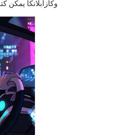
وكازابلانكا يمكن كتاب