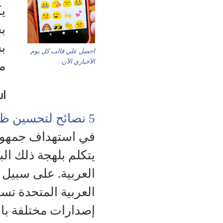
ي
ب
ب
احصل علي قالب كل يوم
الآخباري الآن
م
ا
5 نصائح لتحسين ظهور موقعك على الإنترنت
في استهداف جمهور 
يتكلم بلهجة ذلك ال
العربية. على سبيل ا
العربية المتحدة تست
إصدارات مختلفة بال