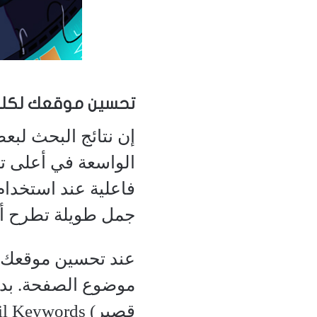
تحسين موقعك لكلما
إن نتائج البحث ل
الواسعة في أعلى ت
جمل طويلة تطرح أس
عند تحسين موقعك ا
موضوع الصفحة. بدلا