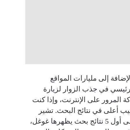
لويب، وذلك بالإضافة إلى مليارات المواقع
لرئيسي في جذب الزوار لزيارة
 المرور على الإنترنت، وإذا كنت
 أعلى في نتائج البحث. تشير
الإحصائيات إلى أن 60٪ تقريباً من المستخدمين يقومون بالنقر على أول 5 نتائج بحث يظهرها غوغل،