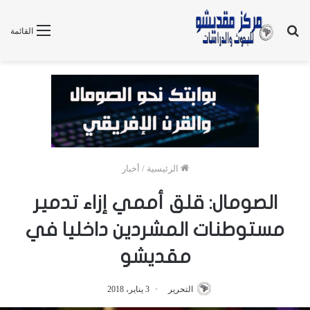
بحث
القائمة
عن
الرئيسية
/
أخبار
الصومال: قلق أممي إزاء تدمير
مستوطنات المشردين داخليا في
مقديشو
التحرير
3 يناير، 2018