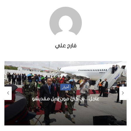
فارح علي
أخبار
عاجل…بان كي مون يصل مقديشو