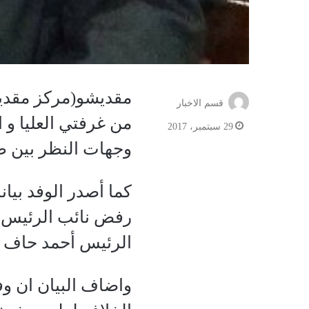
مقديشو(مركز مقديشو
قسم الاخبار
من غرفتي العليا و 
29 سبتمبر، 2017
وجهات النظر بين طر
كما أصدر الوفد بيان
رفض نائب الرئيس ور
الرئيس أحمد حاف ال
واضاف البيان ان و