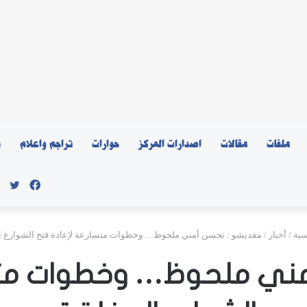
ملفات
مقالات
اصدارات المركز
حوارات
تراجم واعلام
ن
فيسبو
توي
سية
/
أخبار
/
مقديشو : تحسن أمني ملحوظ… وخطوات متسارعة لإعادة فتح الشوارع ا
ني ملحوظ… وخطوات متس