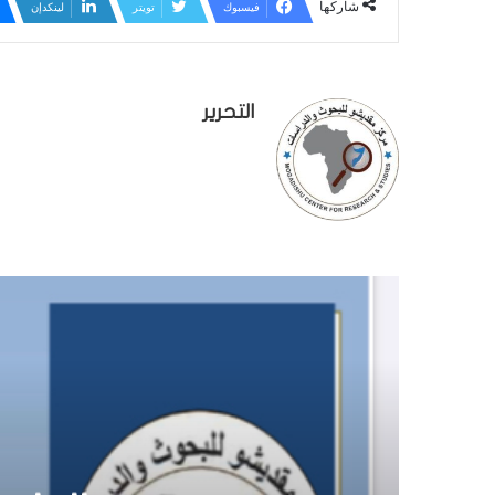
شاركها
فيسبوك
تويتر
لينكدإن
التحرير