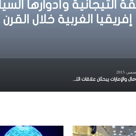
قة التيجانية وأدوارها السي
ريقيا الغربية خلال القرن 19م
الصومال والإمارات يبحثان علاقات التعاون بين البلدين