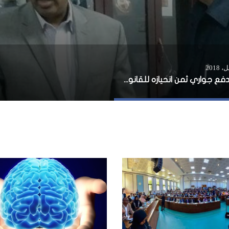
هل دفع جواري ثمن انحيازه للقانون؟