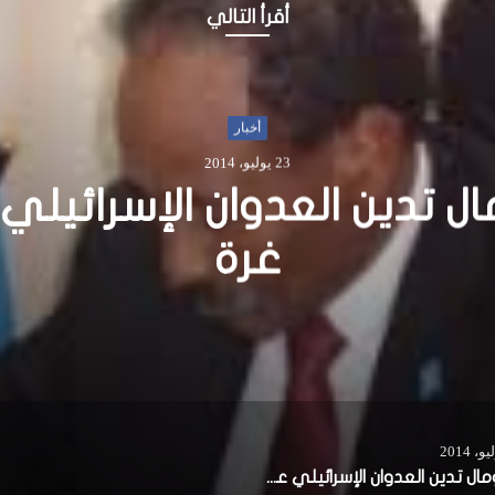
أقرأ التالي
أخبار
31 ديسمبر، 2019
 كل شيء ننسى ولا نُحاس
الصومال تدين العدوان الإسرائيلي على غرة