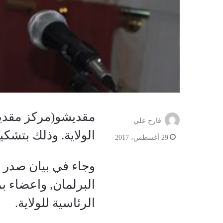
مقديشو(مركز مقديش
فارح علي
الولاية. وذلك بتشكيله لجنة تتكون من 9
29 أغسطس، 2017
وجاء في بيان صدر ع
البرلمان, واعضاء بر
الرئاسية للولاية.