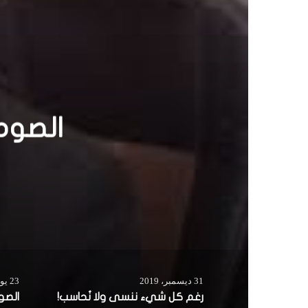
رغم
31 ديسمبر، 2019
23 يوليو، 2014
رغم كل شيء ننسى ولا نُحاسب!