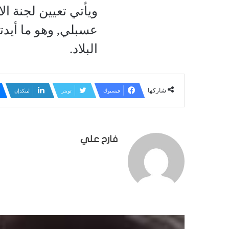
ويأتي تعيين لجنة ا
عسبلي, وهو ما
أيدت
البلاد.
شاركها
فيسبوك
تويتر
لينكدإن
فارح علي