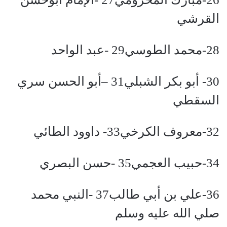
القرشي
28-محمد الطوسي29 -عبد الواحد
30- أبو بكر الشبلي31 –أبو الحسن سري
السقطي
32-معروف الكرخي33- داوود الطائي
34-حبيب العجمي35 -حسن البصري
36-علي بن أبي طالب37 -النبي محمد
صلي الله عليه وسلم