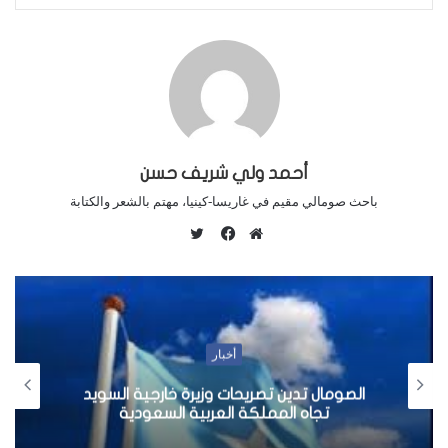
أحمد ولي شريف حسن
باحث صومالي مقيم في غاريسا-كينيا، مهتم بالشعر والكتابة
ت
و
م
ف
ي
و
ي
ت
ق
س
ر
ع
ب
ا
و
أخبار
ل
ك
الصومال تدين تصريحات وزيرة خارجية السويد
و
تجاه المملكة العربية السعودية
ي