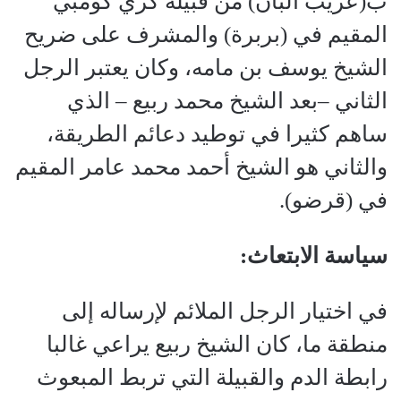
ب(عريب البان) من قبيلة كري كومبي
المقيم في (بربرة) والمشرف على ضريح
الشيخ يوسف بن مامه، وكان يعتبر الرجل
الثاني –بعد الشيخ محمد ربيع – الذي
ساهم كثيرا في توطيد دعائم الطريقة،
والثاني هو الشيخ أحمد محمد عامر المقيم
في (قرضو).
سياسة الابتعاث:
في اختيار الرجل الملائم لإرساله إلى
منطقة ما، كان الشيخ ربيع يراعي غالبا
رابطة الدم والقبيلة التي تربط المبعوث