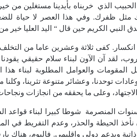
 الحبيب الذي
خربناه بأيدينا مستغلين من خيرا
 مثل ظفرك. وفي هذا العصر لا حياة للضع
النبي الكريم حين قال “ اليد العليا خير من 
ا انكسار. كفى ثلاثة وعشرين عاما من التخلف
ب، لقد آن الآون لبناء سلام حقيقي يقودنا ن
كل المقومات والعوامل المطلوبة لبناء هذا ال
 وعادات توحدنا، وعشائر متنوعة تثرينا، وكلنا
الاجتهاد، وعلى ما يحققه من انجازات ونجاحات
سنوات المنصرمة
شوطا كبيرا لبناء قواعد الس
 نأخذ الحيطة والحذر، وعدم التفريط في ال
تية وبدعم دولي واقليمي. فاليوم، هناك بار