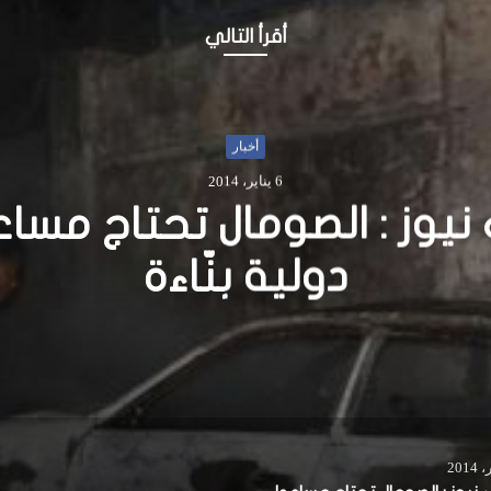
أقرأ التالي
أخبار
7 فبراير، 2017
ر .. مقديشو: قرار إغلاق الش
ل حيز التنفيذ .. والمواطن
ون أنفاسهم ترقبا للإنتخا