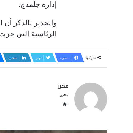
إدارة جلمدج.
والجدير بالذكر أن 
الرئاسية التي جرت ف
شاركها
فيسبوك
تويتر
لينكدإن
محرر
محرر
م
و
ق
ع
ا