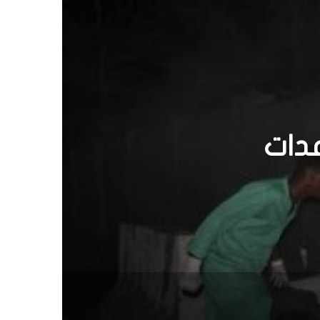
وراع
ون
بات