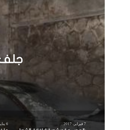
ل
و
ي
ب
بالصو
يدخ
يحبس
7 فبراير، 2017
6 يناير، 2014