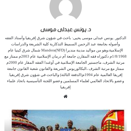
د. يونس عبدلى موسى
الدكتور. يونس عبدلى موسى يحيى: باحث في شؤون شرق إفريقيا وأستاذ الفقه
وأصوله بجامعة عبد الرحمن السميط التذكارية كلية الشريعة والدراسات
الإسلامية،وهو من مواليد مدينة منديرا Mandera(NFD) شمال شرق كينيا عام
1/8/1968م دكتوراه فقه المقارن جامعة أم درمان الإسلامية عام 2003م ممتاز مع
مرتبة الشرف، ماجستير الجامعة الإسلامية في أوغندا الفقه المقار عام 2000م
ممتاز مع مرتبة الشرف ،البكالوريوس الشريعة والقانون شعبة القانون جامعة
إفريقا العالمية عام 1994م(الدفعة الثالثة) والباحث في شؤون شرق إفريقيا.
وعضو بالاتحاد العالمي لعلماء المسلمين وعضو اللجنة التأسيسية باتحاد علماء
إفريقيا
م
و
ق
ع
ا