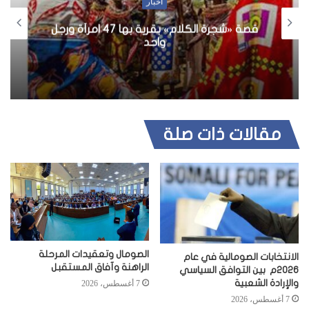
ل
أخبار
و
قصة «شجرة الكلام» بقرية بها 47 امرأة ورجل
ي
واحد
ب
مقالات ذات صلة
الصومال وتعقيدات المرحلة
الانتخابات الصومالية في عام
الراهنة وآفاق المستقبل
2026م بين التوافق السياسي
والإرادة الشعبية
7 أغسطس، 2026
7 أغسطس، 2026