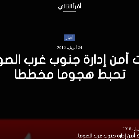
أقرأ التالي
أخبار
12 مارس، 2017
صور…وحدات من الجيش تق
شوارع رئيسية بمقديشو
قوات أمن إدارة جنوب غرب الصومال تحبط هجوما مخططا