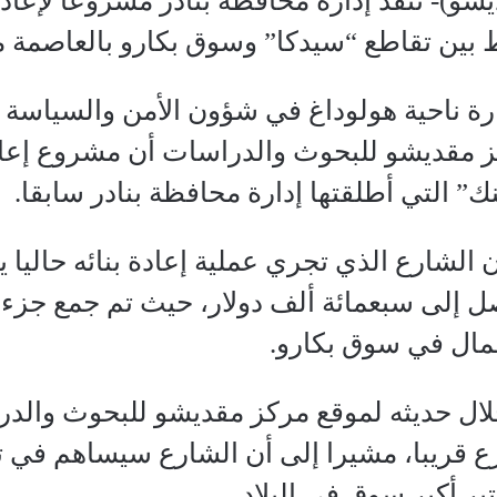
و)- تنفذ إدارة محافظة بنادر مشروعا لإعادة
ط بين تقاطع “سيدكا” وسوق بكارو بالعاصمة 
ارة ناحية هولوداغ في شؤون الأمن والسياسة
 مقديشو للبحوث والدراسات أن مشروع إعادة
” التي أطلقتها إدارة محافظة بنادر سابقا.
تصل إلى سبعمائة ألف دولار، حيث تم جمع جزء 
عمال في سوق بكارو.
ل حديثه لموقع مركز مقديشو للبحوث والدرا
ارع قريبا، مشيرا إلى أن الشارع سيساهم في
بر أكبر سوق في البلاد.