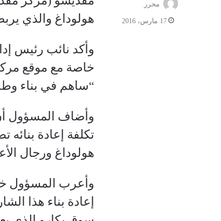
مقديشو (مركز مقديش
محرر
هولوداغ والذي يرب
17 مارس، 2016
وأكد نائب رئيس إد
خاصة مع موقع مركز
“ساهم في بناء وطنك
تكلفة إعادة بنائه 
هولوداغ ورجال الأ
وأعرب المسؤول خلا
إعادة بناء هذا الش
سوق بكارو الذي يعت