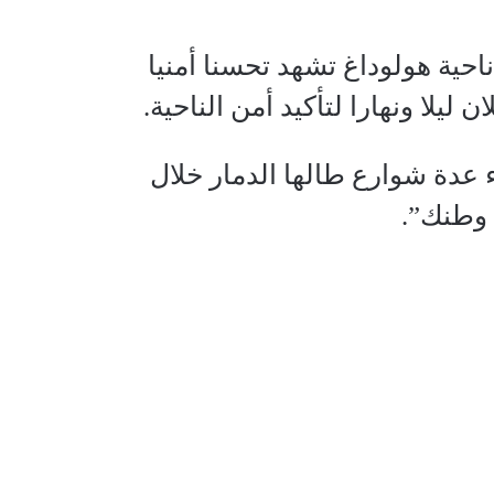
احية هولوداغ تشهد تحسنا أمنيا
يلا ونهارا لتأكيد أمن الناحية.
ء عدة شوارع طالها الدمار خلال
 وطنك”.