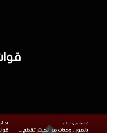
ل
و
ي
ب
بال
12 مارس، 2017
24 أبريل، 2016
بالصور…وحدات من الجيش تقطع شوارع رئيسية بمقديشو