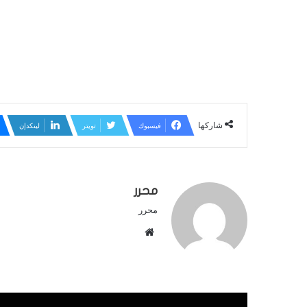
شاركها
فيسبوك
تويتر
لينكدإن
محرر
محرر
م
و
ق
ع
ا