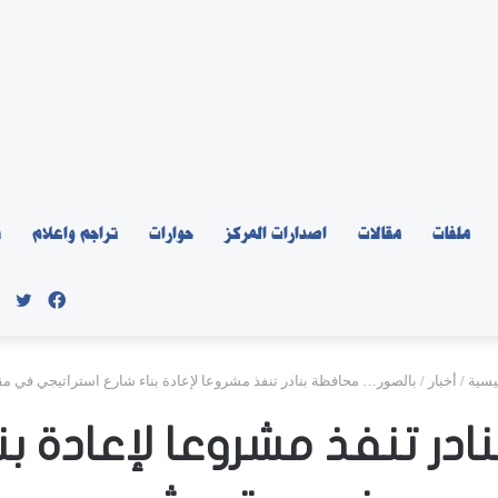
ملفات
مقالات
اصدارات المركز
حوارات
تراجم واعلام
ن
فيسبو
توي
يسية
/
أخبار
/
بالصور… محافظة بنادر تنفذ مشروعا لإعادة بناء شارع استراتيجي في م
در تنفذ مشروعا لإعادة بن