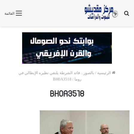
بحث
القائمة
عن
الرئيسية
/
بالصور... قائد الشرطة يلتقي نظيره الإيطالي في
روما
/
BH0A3518
BH0A3518