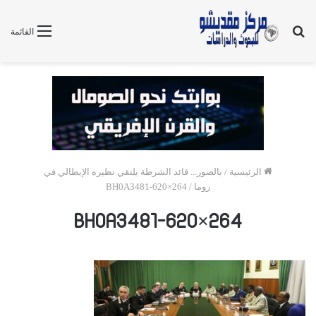
بحث
القائمة
عن
الرئيسية
/
بالصور... قائد الشرطة يلتقي نظيره الإيطالي في
روما
/
BH0A3481-620×264
BH0A3481-620×264