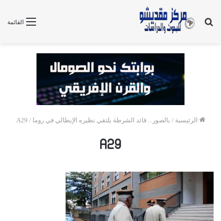
بحث
القائمة
عن
الرئيسية
/
بالصور... قائد الشرطة يلتقي نظيره الإيطالي في روما
/
A29
A29