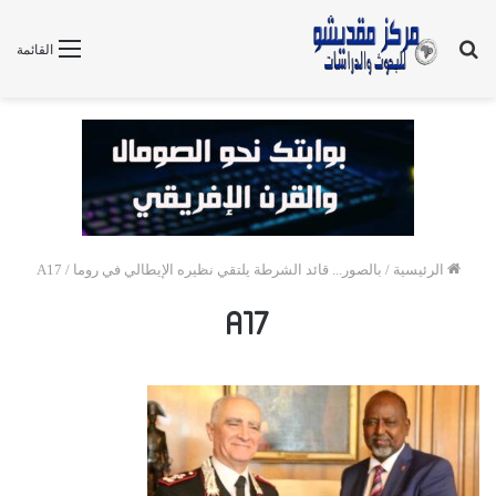
بحث
القائمة
عن
الرئيسية
/
بالصور... قائد الشرطة يلتقي نظيره الإيطالي في روما
/
A17
A17