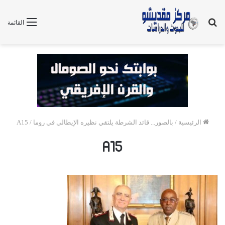
بحث
القائمة
عن
الرئيسية
/
بالصور... قائد الشرطة يلتقي نظيره الإيطالي في روما
/
A15
A15