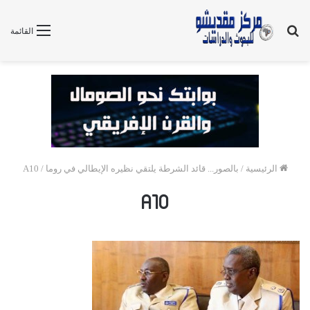
بحث
القائمة
عن
الرئيسية
/
بالصور... قائد الشرطة يلتقي نظيره الإيطالي في روما
/
A10
A10