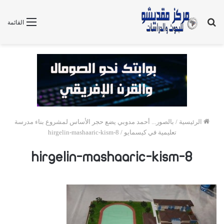
بحث
القائمة
عن
الرئيسية
/
بالصور... أحمد مدوبي يضع حجر الأساس لمشروع بناء مدرسة
تعليمية في كيسمايو
/
hirgelin-mashaaric-kism-8
hirgelin-mashaaric-kism-8