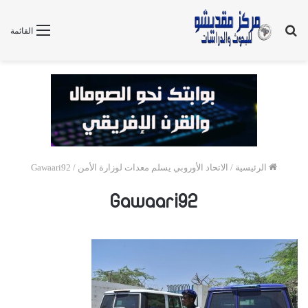
بحث
القائمة
عن
الرئيسية
/
الاتحاد الأوروبي يسلم معدات لوزارة الأمن
/
Gawaari92
Gawaari92