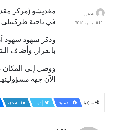
مقديشو (مركز مقديش
محرر
في ناحية طركينلى 
18 يناير، 2016
وذكر شهود شهود أن 
بالفرار. وأضاف الشه
ووصل إلى المكان عن
الآن جهة مسؤوليتها
شاركها
فيسبوك
تويتر
لينكدإن