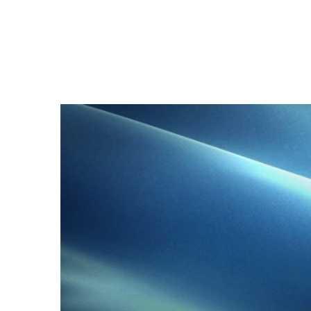
وان
لوضع