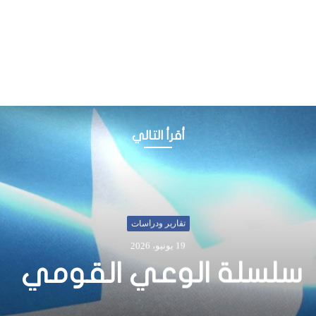
أقرأ التالي
أخبار
24 نوفمبر، 2019
ما جاء في كملة جيمس س
جلسة لمجلس الأمن حول ا
في الصومال