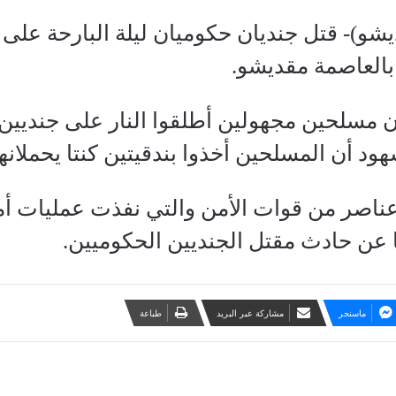
و)- قتل جنديان حكوميان ليلة البارحة على ي
بالعاصمة مقديشو.
مسلحين مجهولين أطلقوا النار على جنديين حك
ود أن المسلحين أخذوا بندقيتين كنتا يحملانهما
اصر من قوات الأمن والتي نفذت عمليات أمني
 عن حادث مقتل الجنديين الحكوميين.
ماسنجر
مشاركة عبر البريد
طباعة