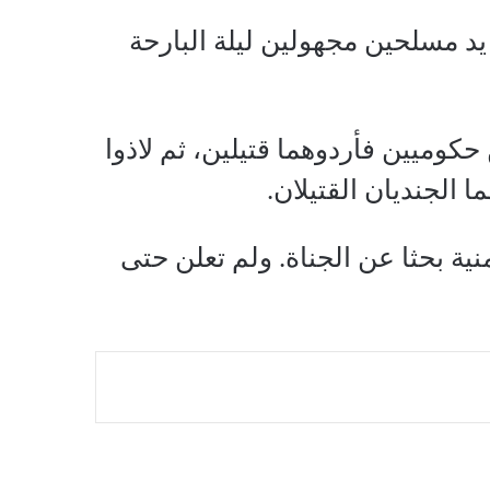
د مسلحين مجهولين ليلة البارحة
وميين فأردوهما قتيلين، ثم لاذوا
 الجنديان القتيلان.
ة بحثا عن الجناة. ولم تعلن حتى