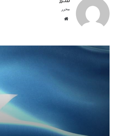
محرر
محرر
م
و
ق
ع
ا
ل
و
ي
ب
أهم 
خلال 