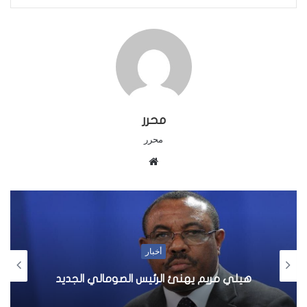
محرر
محرر
م
و
ق
ع
ا
ل
أخبار
و
ي
هيلي مريم يهنئ الرئيس الصومالي الجديد
ب