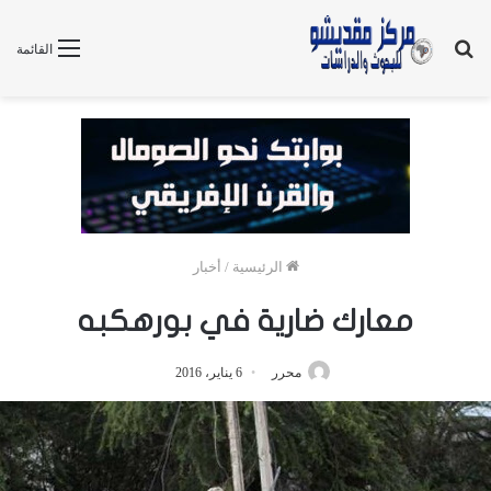
بحث
القائمة
عن
الرئيسية
/
أخبار
معارك ضارية في بورهكبه
محرر
6 يناير، 2016