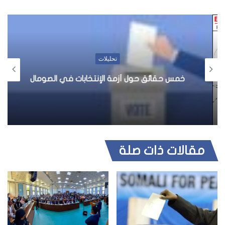
و
ق
ع
ا
ل
تحليلات
و
ي
خمس حقائق حول أزمة الإنتخابات في الصومال
ب
مقالات ذات صلة