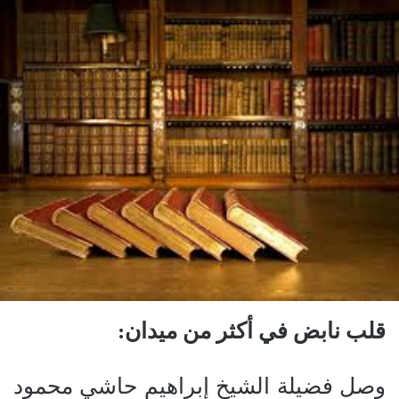
قلب
نابض
في
أكثر
من
ميدان
:
وصل فضيلة الشيخ إبراهيم حاشي محمود