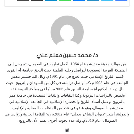
د/ محمد حسين معلم علي
من مواليد مدينة مقديشو عام 1964، أكمل تعليمه في الصومال، ثم رحل إلي
المملكة العربية السعودية ليواصل رحلته العلمية حيث التحق بجامعة أم القرى
قسم التاريخ الإسلامي حيث تخرج في عام 1991م، ونال الماجستير بنفس
الجامعة في عام 1998م ،كما واصل دراسته في كل من السودان والنرويج، حيث
نال درجة الدكتوراة بجامعة النيلين عام 2006م، أما في مملكة النرويج فقد
تخصص بالدراسات التربوية وكذا الثقافات واللغات المتعددة في جامعة همر
بالنرويج. وعمل أستاد التاريخ والحضارة الإسلامية في الجامعة الإسلامية في
مقديشو - الصومال، وهو عضو في عدد من المنظمات المحلية والإقليمية
والدولية، أصدر "ديوان الشاعر بعدلي" عام 2002م ، و"الثقافة العربية وروّادها في
الصومال" عام 2010م، وله عدة بحوث أخرى، يقيم الآن بالنرويج .
م