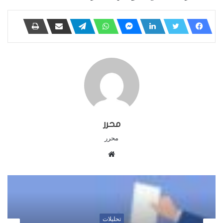
محرر
محرر
م
و
ق
ع
ا
ل
تحليلات