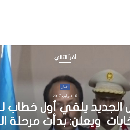
أقرأ التالي
أخبار
2 يوليو، 2014
اض المعدية في الصومال ( ال
سيدا- وإلتهاب الكبد الوبائ