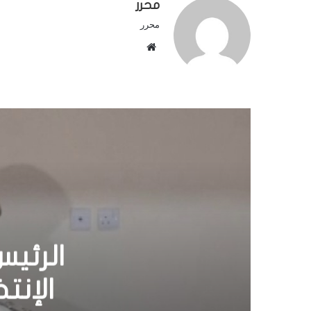
محرر
محرر
م
و
ق
ع
ا
ل
و
ي
ب
الأمر
-ال