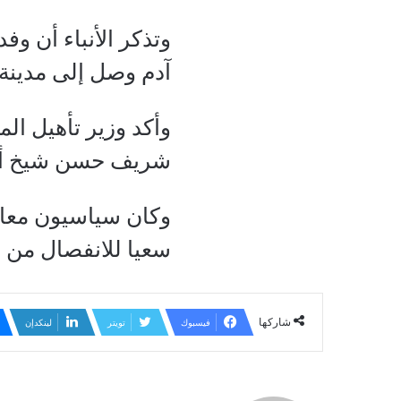
وتذكر الأنباء أن 
آدم وصل إلى مدينة
وأكد وزير تأهيل ا
شريف حسن شيخ أدم 
وكان سياسيون معار
سعيا للانفصال من 
شاركها
فيسبوك
تويتر
لينكدإن