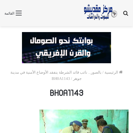
بحث
القائمة
عن
الرئيسية
/
بالصور... نائب قائد الشرطة يتفقد الأوضاع الأمنية في مدينة
جوهر
/
BH0A1143
BH0A1143