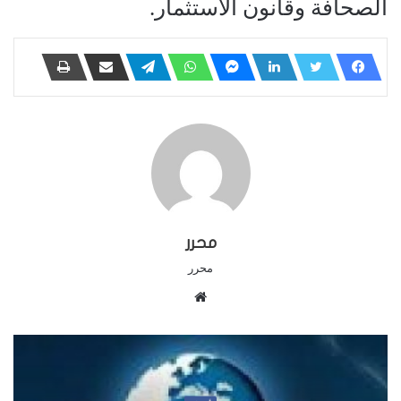
الصحافة وقانون الاستثمار.
محرر
محرر
م
و
ق
ع
ا