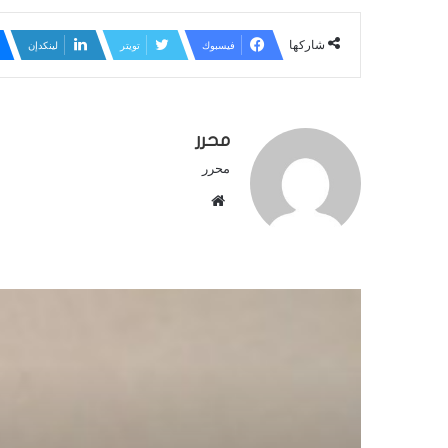
شاركها
فيسبوك
تويتر
لينكدإن
محرر
محرر
م
و
ق
ع
ا
ل
و
ي
ب