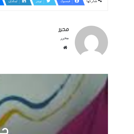
شاركها
فيسبوك
تويتر
لينكدإن
محرر
محرر
م
و
ق
ع
ا
ل
و
ي
ب