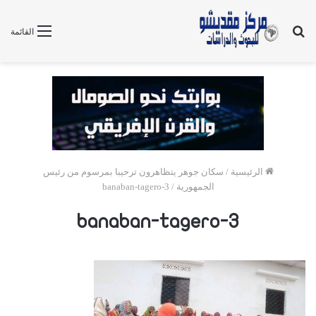
بحث
القائمة
عن
الرئيسية
/
سكان جوهر يتظاهرون ترحيبا بمرسوم من رئيس
الجمهورية
/
banaban-tagero-3
banaban-tagero-3