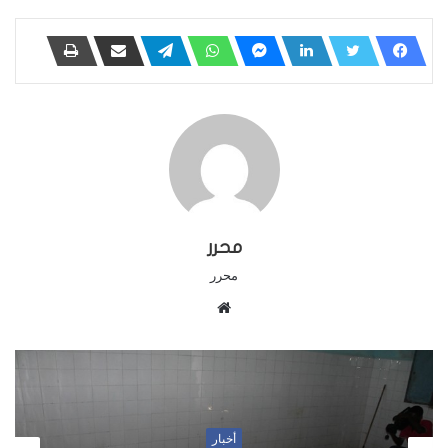
محرر
محرر
م
و
ق
ع
ا
ل
أخبار