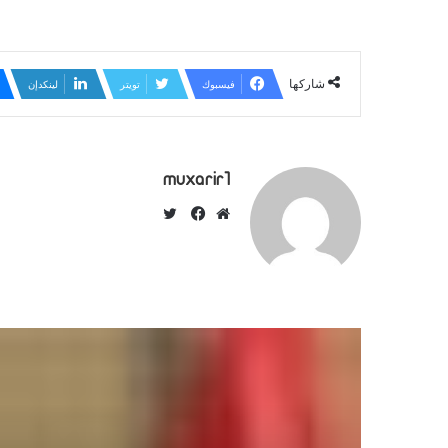
شاركها
فيسبوك
تويتر
لينكدإن
muxarir1
ت
و
م
ف
ي
و
ي
ت
ق
س
ر
ع
ب
ا
و
ل
ك
و
ي
ب