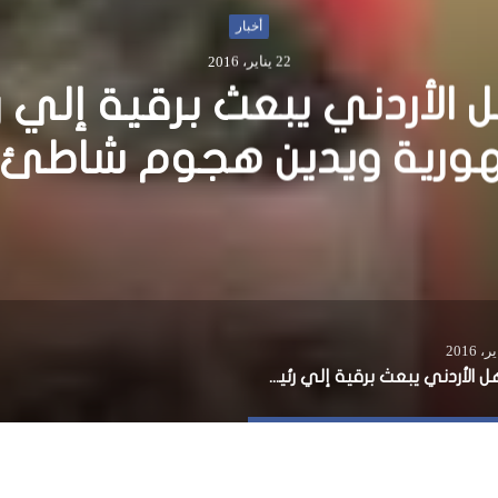
أخبار
8 فبراير، 2017
ابات الرئاسية: خفايا الاتفاق
المرشحين والنواب
العاهل الأردني يبعث برقية إلي رئيس الجمهورية ويدين هجوم شاطئ ليذو