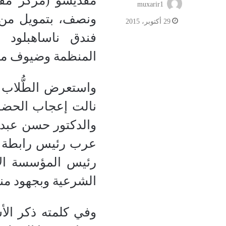
مقديشو (مركز مقد
muxarir1
ونصف، بتمويل من م
29 أكتوبر، 2015
فندق ناساهبلود
المنظمة وضيوف من 
واستعرض الطُّلاب ا
نالت إعجاب الحضور
والدكتور حسن عبد ا
عرب رئيس رابطة ال
رئيس المؤسسة الإف
الشرعية وبجهود منظ
وفي كلمته ذكر الأس