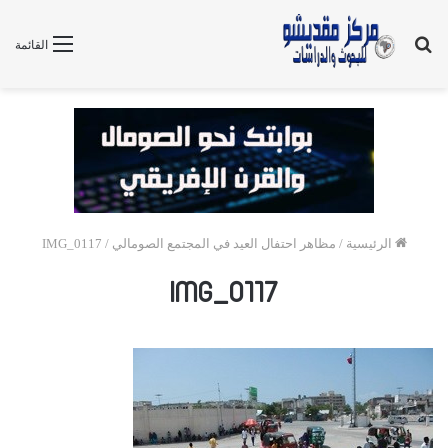
بحث
القائمة
عن
الرئيسية
/
مظاهر احتفال العيد في المجتمع الصومالي
/
IMG_0117
IMG_0117