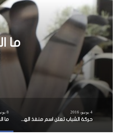
ي
ب
ن
4 يونيو، 2016
8 يونيو، 2019
حركة الشباب تعلن اسم منفذ الهجوم الانتحاري على فندق أمباسادور