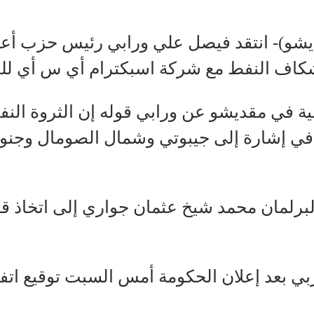
شو)- انتقد فيصل علي ورابي رئيس حزب أع
كاف النفط مع شركة اسبكترام أي س أي للت
 في مقديشو عن ورابي قوله إن الثروة النفط
في إشارة إلى جيبوتي وشمال الصومال وجنو
لبرلمان محمد شيخ عثمان جواري إلى اتخاذ ق
بي بعد إعلان الحكومة أمس السبت توقيع ا