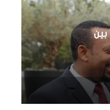
خبار
 اسم منفذ الهجوم
فندق أمباسادور