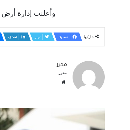
وأعلنت إدارة أرض الصومال انفصال
شاركها
فيسبوك
تويتر
لينكدإن
محرر
محرر
م
و
ق
ع
ا
ل
و