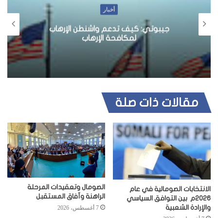
أخبار
مسؤول بالامم المتحدة، الانتخابا
طن الإرهاب
في بونتلاند تبشر بمستقبل ف
اب
الصومال
مقالات ذات صلة
الصومال وتعقيدات المرحلة
الانتخابات الصومالية في عام
الراهنة وآفاق المستقبل
2026م بين التوافق السياسي
والإرادة الشعبية
7 أغسطس، 2026