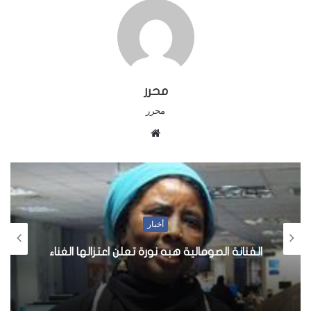
محرر
محرر
م
و
ق
ع
ا
ل
أخبار
و
ي
الفنانة الصومالية هبه نورة تعلن اعتزالها الغناء
ب