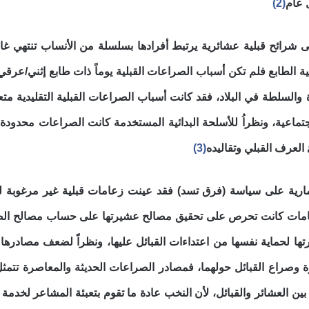
 عام
(2)
 شرائح قبلية عشائرية يرتبط أفرادها بسلسلة من الأنساب تنتهي غالب
ة الطابع فلم تكن أسباب الصراعات القبلية يوماً ذات طابع إثني/عرقي(
 والسلطة في البلاد، فقد كانت أسباب الصراعات القبلية التقليدية متعل
ماعية، ونظراُ للأسلحة البدائية المستخدمة كانت الصراعات محدودة ال
العرف القبلي وتقاليده
(3)
ارية على سياسة (فرق تسد) فقد عينت زعامات قبلية غير مرغوبة ل
زعامات كانت تحرص على تحقيق مصالح عشيرتها على حساب مصالح الصوما
 لحماية نفسها من اعتداءات القبائل عليها، ونظراً لضعف مصادرها الم
روة وصراع القبائل حولهما، فمصادر الصراعات الحديثة والمعاصرة تتمث
بين العشائر والقبائل، لأن النخب عادة ما تقوم بتعبئة المشاعر لخد