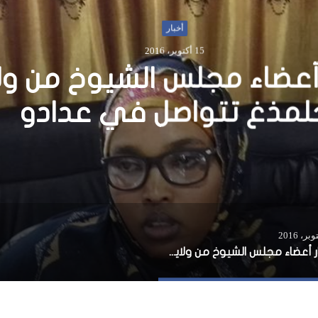
أخبار
29 يناير، 2020
البرلمان العربي يؤكد عل
 الفلسطيني في إقامة د
تقلة وعاصمتها مدينة ال
الشرقية
اختيار أعضاء مجلس الشيوخ من ولاية جلمذغ تتواصل في عدادو