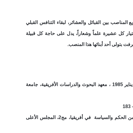
يع المناصب بين القبائل والعشائر، لبقاء التنافس القبلي
ختيار كل عشيرة علماً وشعاراً، يدل على حاجة كل قبيلة
رفت بتولى أحد أبنائها هذا المنصب.
محمد السيد غلاب: شعوب الثرن الأفريقي، من أعمال الندوة الدولية عن القرن الأفريقي، 1-7 يناير 1985 ، معهد البحوث والدراسات الأفريقية، جامعة
حسين م. آدم : الصراعات القبلية والتحول الديمقراطي في الصومال، ترجمة نهاد جوهر، جزء من الحكم والسياسة في أفريقيا، مج2، المجلس الأعلى