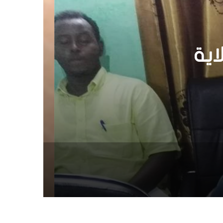
ى حق
ولته
قدس