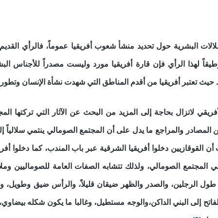
لات البشرية حول تحديد منشأ شعوب أفريقيا عموماً، فالرأي القديم
طيقاً لهذا الرأي فإن قارة أفريقيا مورد وليست مصدراً للأجناس الب
حيث تعتبر أفريقيا من أقدم المناطق التي شهدت نشأة الإنسان وتطور
ي لاتزال بحاجة إلى المزيد من البحث عن الآثار التي تركتها المج
من المصادر والمراجع ما يدل على أن المجتمع الصومالي ينتمي سلالياً إل
أن القوقازيين دخلوا أفريقيا الشرقية عبر باب المندب، كما دخلوا أفر
مي المجتمع الصومالي، ولذلك تتشابه الصفات العامة للصوماليين ومل
ول الرجلين، والصدر والظهر ضيقان قليلاً، والرأس ضيق وطويل، وا
لفاتح إلى البني الداكن،والوجه مستطيل، وغالبا ما يكون شكله بيضاوي