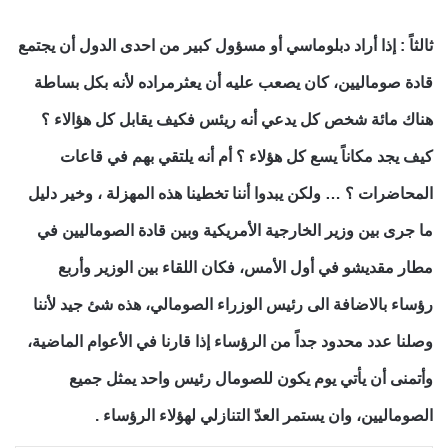
ثالثاً : إذا أراد دبلوماسي أو مسؤول كبير من احدى الدول أن يجتمع
قادة صوماليين، كان يصعب عليه أن يعثرمراده لأنه بكل بساطة
هناك مائة شخص كل يدعي أنه ريئس فكيف يقابل كل هؤالاء ؟
كيف يجد مكاناً يسع كل هؤلاء ؟ أم أنه يلتقي بهم في قاعات
المحاضرات ؟ … ولكن يبدوا أننا تخطينا هذه المهزلة ، وخير دليل
ما جرى بين وزير الخارجية الأمريكية وبين قادة الصوماليين في
مطار مقديشو في أول الأمس، فكان اللقاء بين الوزير وأربع
رؤساء بالاضافة الى رئيس الوزراء الصومالي، هذه شئ جيد لأننا
وصلنا عدد محدود جداً من الرؤساء إذا قارنا في الأعوام الماضية،
وأتمنى أن يأتي يوم يكون للصومال رئيس واحد يمثل جميع
الصوماليين، وان يستمر العدّ التنازلي لهؤلاء الرؤساء .