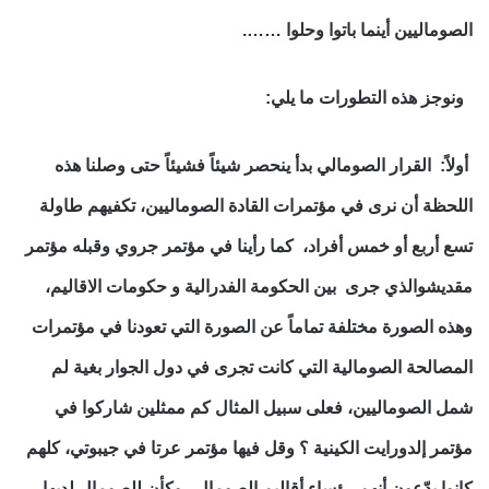
الصوماليين أينما باتوا وحلوا …….
ونوجز هذه التطورات ما يلي:
أولاً: القرار الصومالي بدأ ينحصر شيئاً فشيئاً حتى وصلنا هذه
اللحظة أن نرى في مؤتمرات القادة الصوماليين، تكفيهم طاولة
تسع أربع أو خمس أفراد، كما رأينا في مؤتمر جروي وقبله مؤتمر
مقديشوالذي جرى بين الحكومة الفدرالية و حكومات الاقاليم،
وهذه الصورة مختلفة تماماً عن الصورة التي تعودنا في مؤتمرات
المصالحة الصومالية التي كانت تجرى في دول الجوار بغية لم
شمل الصوماليين، فعلى سبيل المثال كم ممثلين شاركوا في
مؤتمر إلدورايت الكينية ؟ وقل فيها مؤتمر عرتا في جيبوتي، كلهم
كانوا يدّعون أنهم رؤساء أقاليم الصومال.. وكأن للصومال لديها