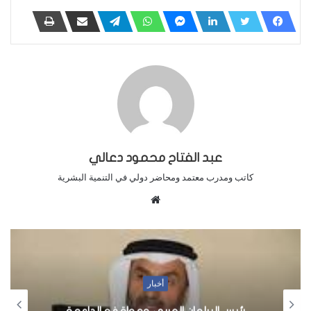
عبد الفتاح محمود دعالي
كاتب ومدرب معتمد ومحاضر دولي في التنمية البشرية
م
و
ق
ع
ا
ل
أخبار
و