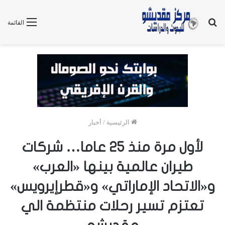
بحث
القائمة
عن
الرئيسية
/
أخبار
لأول مرة منذ ٢٥ عاما… شركات
طيران عالمية بينها «العرب»
و«الاتحاد الإماراتي» و«قطرإيرويس»
تعتزم تسير رحلات منتظمة الي