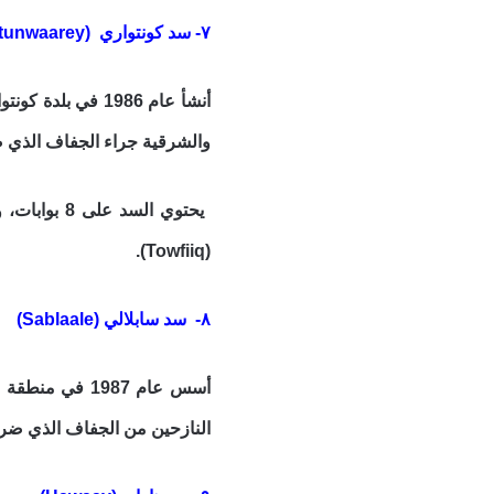
٧- سد كونتواري (Kurtunwaarey)
والشرقية جراء الجفاف الذي 
(Towfiiq).
٨- سد سابلالي (Sablaale)
النازحين من الجفاف الذي ضرب ال