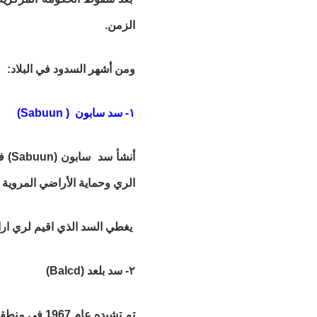
الزمن.
ومن أشهر السدود في البلاد:
١- سد سابون ( Sabuun)
الري وحماية الأراضي المروية 
يغطي السد الذي اقيم لري اراضي
٢- سد بلعد (Balcd)
تم تشيده عام 1967 في منطقة بلعد بشبيلي السفلى لتنظيم مستويات النهر والحد من إمكانية فيضان مجرى النهر.