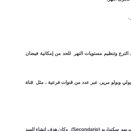
ويل المياه إلى الترع وتنظيم مستويات النهر للحد من إمكانية فيضان
لي وبولو مرير، عبر عدد من قنوات فرعية ، مثل قناة
أنشأ عام 1986، في منطقة قوريولي لتنظيم مستويات النهر وتوفير مياه إضافية للري من خلال قناة بريمو سكنداريو (Secondario). وكان هدف انشاء السد