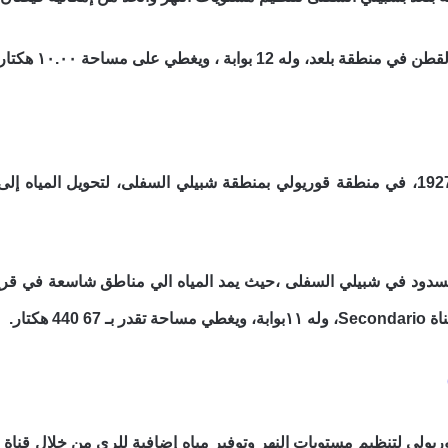
ه 12 بوابة ، ويغطي على مساحة ١٠.٠٠ هكتار .
يعود أنشأ هذا السد الي عام 1927، في منطقة قوريولي بمنطقة شبيلي السفلى، لتح
لسدود في شبيلي السفلى ،حيث يمد المياه الي مناطق شاسعة في قريو