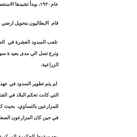
عام١٩٢٠، وبدأ تشيدها الاستعمارالإيطالي الذي كان أول من بدأ بزراعة الموز في الصومال عقب احتلاله منطقة شبيلي السفلى جنوب العاصمة مقديشو.
قام الايطاليون بتحويل ارضي 
تلعب السدود العشرة في الصو
وترع تصل الي مدى بعيد ة سو
الزراعية.
لم يتم تطوير السدود في عهد 
للمزارعين بالتساوي، بحيث كان
في حين كان المزارعون الصغار 
بعد سقوط الحكومة المركزية 