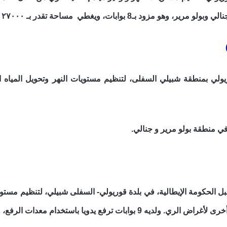
ود بـ8 بوابات، ويغطي مساحة تقدر بـ ٢٧٠٠٠ هكتار.
ي منطقة بولو مرير و جنالي.
 السد عام 1955 من قبل الحكومة الإيطالية، في بلدة قوريولي- السفلى شبيلي، لتنظ