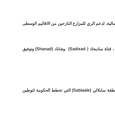
ى من قبل الحكومة الصومالية، لدعم الري للمزارع النازحين من الاقاليم الوسطى
يحتوي السد على 8 بوابات، ويغطي على مساحة ٥٠٠ هكتار، وتتفرعم منه قنوات كثيرة من بينها ، قناة ساديحاد ( Sadixad) وشاناد (Shanad) وتوفيق
أسس عام 1987 في منطقة سابلالي (Sablaale) باقليم شبيلي السفلى بهدف تحويل المياه إلى منطقة سابلالي (Sablaale) التي تحطط الحكومة لتوطين