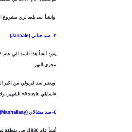
وانشأ سد بلعد لري مشروع القطن في منطقة بلعد، ول
٣- سد جنالي (Janaale)
مجرى النهر.
ويعتبر سد قريولي من اكبر ا
«اسايلي Asayle» الشهير، وقناة Secondario، وله ١١بوابة، ويغطي مساحة تقدر بـ 67 440 هكتار.
٤- سد مشالاي (Mashallaay)