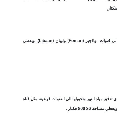
أنشأ عام 1955، في بلدة قوريولي بمنطقة شبيلي السفلى، لتنظيم مستويات النهر وتحويل المياه الى قنوات وذاجير (Fomari) وليبان (Libaan)، ويغطي
يم مستوى تدفق مياه النهر وتحويلها الي القنوات فرعية، مثل قناة