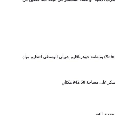
أنشأ سد سابون (Sabuun) في عام 1970 من قبل حكومة محمد سياد بري في قرية سابون ( Sabuun) بمنطقة جوهر-اقليم شبيلي الوسطى لتنظيم مياه
احة 50 942 هكتار.