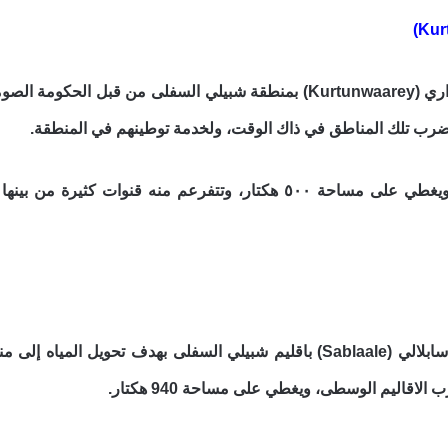
أنشأ عام 1986 في بلدة كونتواري (Kurtunwaarey) بمنطقة شبيلي السفل
ضرب تلك المناطق في ذاك الوقت، ولخدمة توطينهم في المنطقة.
اقاليم الوسطى، ويغطي على مساحة 940 هكتار.