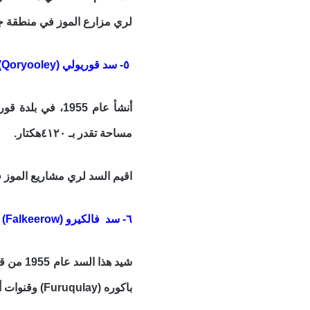
لري مزارع الموز في منطقة جنالي وبولو مرير، وهو مز
٥- سد قوريولي (Qoryooley)
مساحة تقدر بـ ٤١٢٠هكتار.
اقيم السد لري مشاريع الموز ف
٦- سد فالكيرو (Falkeerow)
شيد هذا
باكوره (Furuqulay) وقنوات أخرى لأغراض الري. ولديه 9 بوابات ترفع يدويا باستخدام معدات الرفع، ويغطي مساحة 26 800 هكتار .