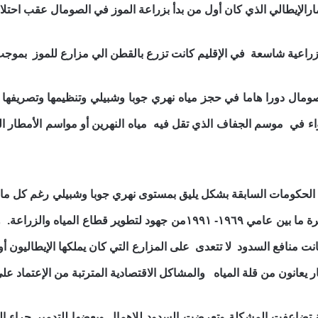
زراعية شاسعة في الإقليم كانت تزرع بالقطن الي مزارع للموز بموجب ا
مال دورا هاما في حجز مياه نهري جوبا وشبيلي وتنظيمها وتصريفها 
اء في موسم الجفاف الذي تقل فيه مياه النهرين أو مواسم الأمطار 
الحكومات السابقة بشكل يليق بمستوى نهري جوبا وشبيلي رغم كل ما ب
التي كانت تحكم البلاد في الفترة ما بين عامي ١٩٦٩- ١٩٩١من جهود
ت منافع السدود لا تتعدى على المزارع التي كان يملكها الإيطاليون أ
يعانون من قلة المياه والمشاكل الاقتصادية المترتبة من الإعتماد على
تضاعفت المشكلة وتعرضت السدود للإهمال وبعضها للتدمير جراء الح