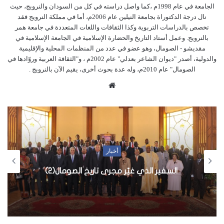
الجامعة في عام 1998م ،كما واصل دراسته في كل من السودان والنرويج، حيث
نال درجة الدكتوراة بجامعة النيلين عام 2006م، أما في مملكة النرويج فقد
تخصص بالدراسات التربوية وكذا الثقافات واللغات المتعددة في جامعة همر
بالنرويج. وعمل أستاد التاريخ والحضارة الإسلامية في الجامعة الإسلامية في
مقديشو - الصومال، وهو عضو في عدد من المنظمات المحلية والإقليمية
والدولية، أصدر "ديوان الشاعر بعدلي" عام 2002م ، و"الثقافة العربية وروّادها في
الصومال" عام 2010م، وله عدة بحوث أخرى، يقيم الآن بالنرويج .
م
و
ق
ع
ا
ل
أخبار
و
ي
السفير الذي غيّر مجرى تاريخ الصومال(2)
ب