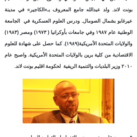
بونت لاند. ولد عبدالله جامع المعروف بـ«الكاجير» في مدينة
عيرغابو بشمال الصومال. ودرس العلوم العسكرية في الجامعة
الوطنية عام ١٩٨٧ وفي جامعات بأوكرانيا ( ١٩٧٣) ومصر (١٩٨٣)
والولايات المتحدة الأمريكية(١٩٨٩). كما حصل على شهادة للعلوم
الاقتصادية من كلية برين بالولايات المتحدة الأمريكية. واصبح عام
٢٠١٠ وزير البلديات والتنمية الريفية لحكومة اقليم بونت لاند.