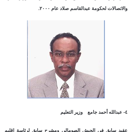
والاتصالات لحكومة عبدالقاسم صلاد عام ٢٠٠٠.
٤- عبدالله أحمد جامع وزير التعليم
عقيد سابق في الجيش الصومالي ومشرح سابق لرئاسة اقليم