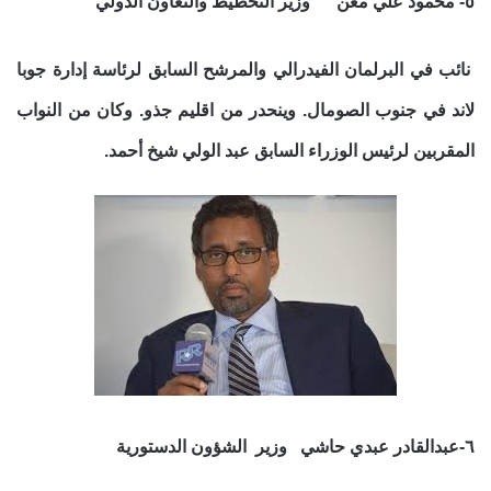
٥- محمود علي مغن وزير التخطيط والتعاون الدولي
نائب في البرلمان الفيدرالي والمرشح السابق لرئاسة إدارة جوبا
لاند في جنوب الصومال. وينحدر من اقليم جذو. وكان من النواب
المقربين لرئيس الوزراء السابق عبد الولي شيخ أحمد.
٦-عبدالقادر عبدي حاشي وزير الشؤون الدستورية