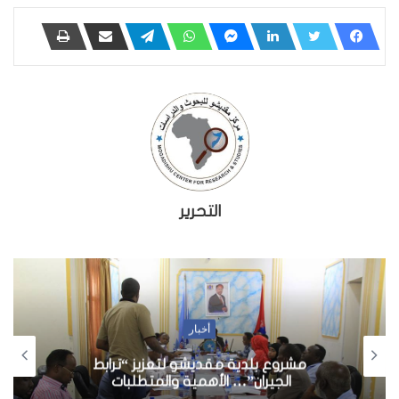
التحرير
أخبار
مشروع بلدية مقديشو لتعزيز “ترابط
الجيران”… الأهمية والمتطلبات